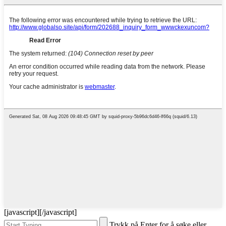
[javascript]
[/javascript]
Trykk på Enter for å søke eller