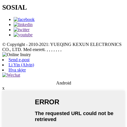
SOSIAL
© Copyright - 2010-2021: YUEQING KEXUN ELECTRONICS
CO., LTD. Med enerett.
, , , , , , ,
Send e-post
Li Yin (Alvin)
Hva skjer
Android
x