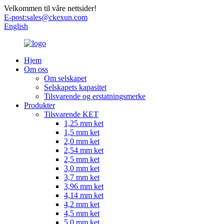
Velkommen til våre nettsider!
E-post:
sales@ckexun.com
English
Hjem
Om oss
Om selskapet
Selskapets kapasitet
Tilsvarende og erstatningsmerke
Produkter
Tilsvarende KET
1,25 mm ket
1,5 mm ket
2,0 mm ket
2,54 mm ket
2,5 mm ket
3,0 mm ket
3,7 mm ket
3,96 mm ket
4,14 mm ket
4,2 mm ket
4,5 mm ket
5,0 mm ket