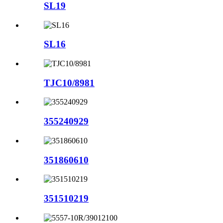
SL19
SL16
TJC10/8981
355240929
351860610
351510219