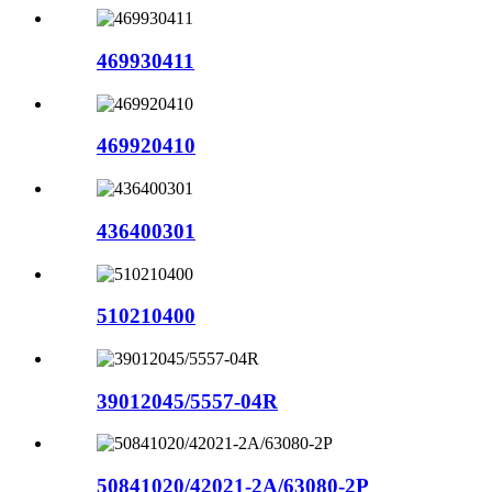
469930411
469920410
436400301
510210400
39012045/5557-04R
50841020/42021-2A/63080-2P