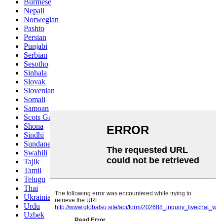
Burmese
Nepali
Norwegian
Pashto
Persian
Punjabi
Serbian
Sesotho
Sinhala
Slovak
Slovenian
Somali
Samoan
Scots Gaelic
Shona
Sindhi
Sundanese
Swahili
Tajik
Tamil
Telugu
Thai
Ukrainian
Urdu
Uzbek