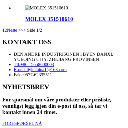
MOLEX 351510610
1
2
Neste >
>>
Side 1/2
KONTAKT OSS
DEN ANDRE INDUSTRISONEN I BYEN DANXI,
YUEQING CITY, ZHEJIANG-PROVINSEN
Tlf:
+86-15658600003
E-post:
liyinchina1@163.com
Faks:
0577-62395511
NYHETSBREV
For spørsmål om våre produkter eller prisliste,
vennligst legg igjen din e-post til oss, så tar vi
kontakt innen 24 timer.
FORESPØRSEL NÅ