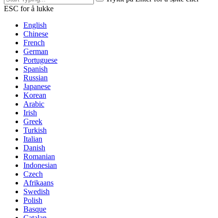
ESC for å lukke
English
Chinese
French
German
Portuguese
Spanish
Russian
Japanese
Korean
Arabic
Irish
Greek
Turkish
Italian
Danish
Romanian
Indonesian
Czech
Afrikaans
Swedish
Polish
Basque
Catalan