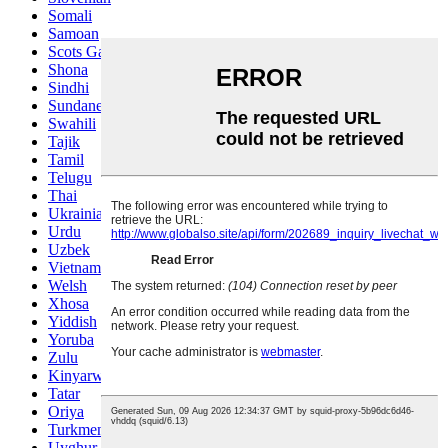
Somali
Samoan
Scots Gaelic
Shona
Sindhi
Sundanese
Swahili
Tajik
Tamil
Telugu
Thai
Ukrainian
Urdu
Uzbek
Vietnamese
Welsh
Xhosa
Yiddish
Yoruba
Zulu
Kinyarwanda
Tatar
Oriya
Turkmen
Uyghur