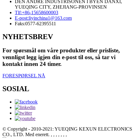
DEN ANDRE INDUSTRISONEN I BYEN DANXI,
YUEQING CITY, ZHEJIANG-PROVINSEN
Tlf:
+86-15658600003
E-post:
liyinchina1@163.com
Faks:
0577-62395511
NYHETSBREV
For spørsmål om våre produkter eller prisliste,
vennligst legg igjen din e-post til oss, så tar vi
kontakt innen 24 timer.
FORESPØRSEL NÅ
SOSIAL
© Copyright - 2010-2021: YUEQING KEXUN ELECTRONICS
CO., LTD. Med enerett.
, , , , , , ,