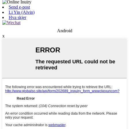
Send e-post
Li Yin (Alvin)
Hva skjer
Android
x