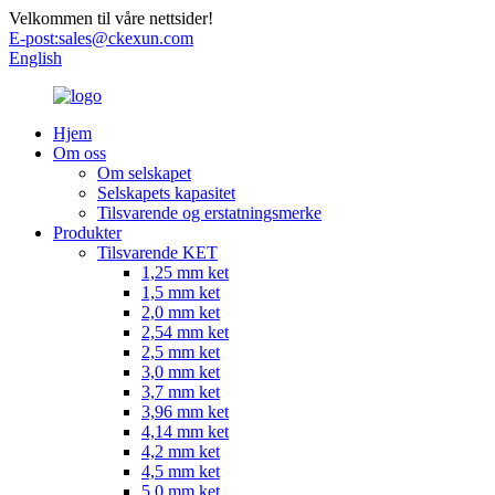
Velkommen til våre nettsider!
E-post:
sales@ckexun.com
English
Hjem
Om oss
Om selskapet
Selskapets kapasitet
Tilsvarende og erstatningsmerke
Produkter
Tilsvarende KET
1,25 mm ket
1,5 mm ket
2,0 mm ket
2,54 mm ket
2,5 mm ket
3,0 mm ket
3,7 mm ket
3,96 mm ket
4,14 mm ket
4,2 mm ket
4,5 mm ket
5,0 mm ket