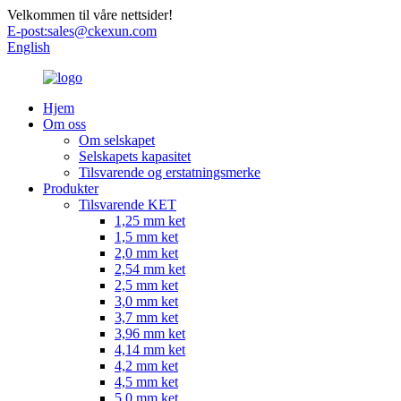
Velkommen til våre nettsider!
E-post:
sales@ckexun.com
English
Hjem
Om oss
Om selskapet
Selskapets kapasitet
Tilsvarende og erstatningsmerke
Produkter
Tilsvarende KET
1,25 mm ket
1,5 mm ket
2,0 mm ket
2,54 mm ket
2,5 mm ket
3,0 mm ket
3,7 mm ket
3,96 mm ket
4,14 mm ket
4,2 mm ket
4,5 mm ket
5,0 mm ket