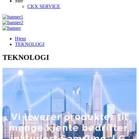
Mer
CKX SERVICE
Hjem
TEKNOLOGI
TEKNOLOGI
Vi leverer produkter til
mange kjente bedrifter,
inkludert Samsung, LG,