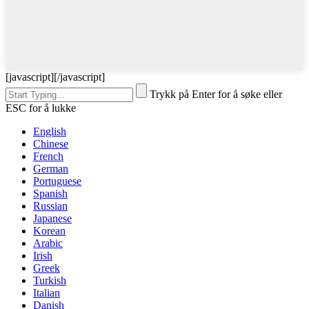
[javascript]
[/javascript]
Trykk på Enter for å søke eller
ESC for å lukke
English
Chinese
French
German
Portuguese
Spanish
Russian
Japanese
Korean
Arabic
Irish
Greek
Turkish
Italian
Danish