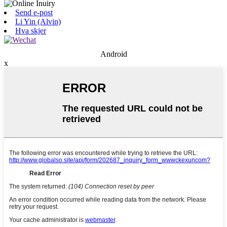
Send e-post
Li Yin (Alvin)
Hva skjer
Android
x