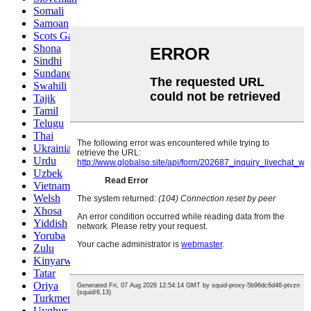
Somali
Samoan
Scots Gaelic
Shona
Sindhi
Sundanese
Swahili
Tajik
Tamil
Telugu
Thai
Ukrainian
Urdu
Uzbek
Vietnamese
Welsh
Xhosa
Yiddish
Yoruba
Zulu
Kinyarwanda
Tatar
Oriya
Turkmen
Uyghur