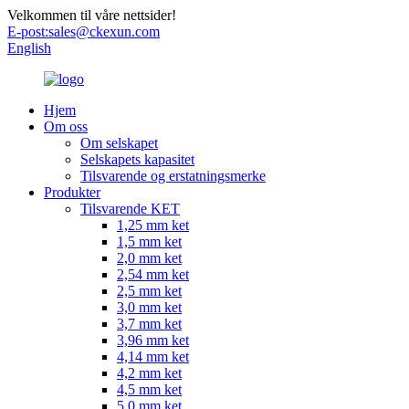
Velkommen til våre nettsider!
E-post:
sales@ckexun.com
English
Hjem
Om oss
Om selskapet
Selskapets kapasitet
Tilsvarende og erstatningsmerke
Produkter
Tilsvarende KET
1,25 mm ket
1,5 mm ket
2,0 mm ket
2,54 mm ket
2,5 mm ket
3,0 mm ket
3,7 mm ket
3,96 mm ket
4,14 mm ket
4,2 mm ket
4,5 mm ket
5,0 mm ket