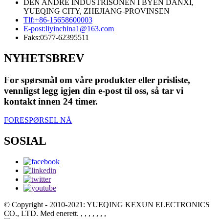
DEN ANDRE INDUSTRISONEN I BYEN DANXI,
YUEQING CITY, ZHEJIANG-PROVINSEN
Tlf:
+86-15658600003
E-post:
liyinchina1@163.com
Faks:
0577-62395511
NYHETSBREV
For spørsmål om våre produkter eller prisliste,
vennligst legg igjen din e-post til oss, så tar vi
kontakt innen 24 timer.
FORESPØRSEL NÅ
SOSIAL
© Copyright - 2010-2021: YUEQING KEXUN ELECTRONICS
CO., LTD. Med enerett.
, , , , , , ,