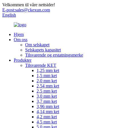
Velkommen til våre nettsider!
E-post:
sales@ckexun.com
English
Hjem
Om oss
Om selskapet
Selskapets kapasitet
Tilsvarende og erstatningsmerke
Produkter
Tilsvarende KET
1,25 mm ket
1,5 mm ket
2,0 mm ket
2,54 mm ket
2,5 mm ket
3,0 mm ket
3,7 mm ket
3,96 mm ket
4,14 mm ket
4,2 mm ket
4,5 mm ket
5,0 mm ket