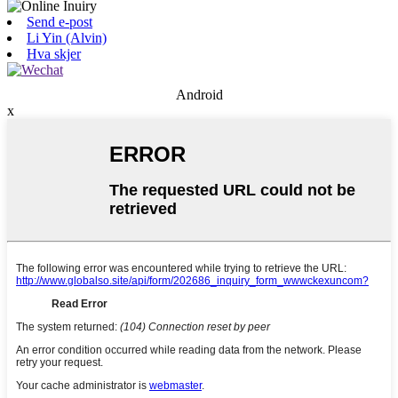
Send e-post
Li Yin (Alvin)
Hva skjer
Android
x