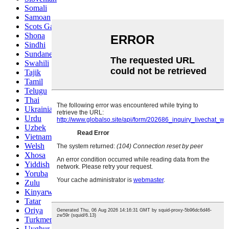
Somali
Samoan
Scots Gaelic
Shona
Sindhi
Sundanese
Swahili
Tajik
Tamil
Telugu
Thai
Ukrainian
Urdu
Uzbek
Vietnamese
Welsh
Xhosa
Yiddish
Yoruba
Zulu
Kinyarwanda
Tatar
Oriya
Turkmen
Uyghur