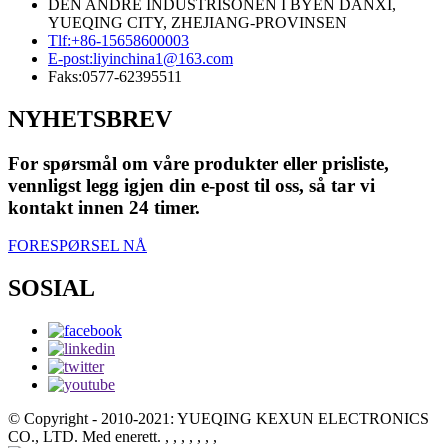
DEN ANDRE INDUSTRISONEN I BYEN DANXI,
YUEQING CITY, ZHEJIANG-PROVINSEN
Tlf:
+86-15658600003
E-post:
liyinchina1@163.com
Faks:
0577-62395511
NYHETSBREV
For spørsmål om våre produkter eller prisliste,
vennligst legg igjen din e-post til oss, så tar vi
kontakt innen 24 timer.
FORESPØRSEL NÅ
SOSIAL
© Copyright - 2010-2021: YUEQING KEXUN ELECTRONICS
CO., LTD. Med enerett.
, , , , , , ,