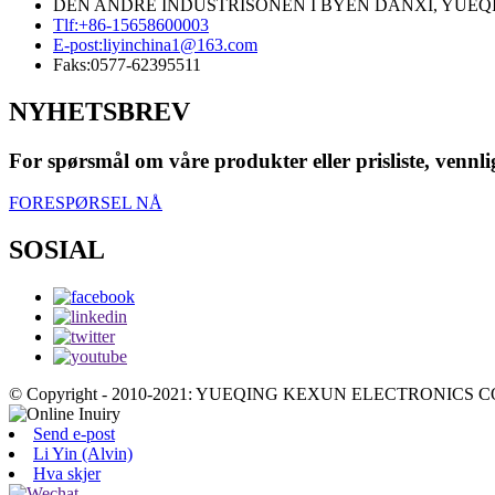
DEN ANDRE INDUSTRISONEN I BYEN DANXI, YUEQI
Tlf:
+86-15658600003
E-post:
liyinchina1@163.com
Faks:
0577-62395511
NYHETSBREV
For spørsmål om våre produkter eller prisliste, vennligs
FORESPØRSEL NÅ
SOSIAL
© Copyright - 2010-2021: YUEQING KEXUN ELECTRONICS CO.,
Send e-post
Li Yin (Alvin)
Hva skjer