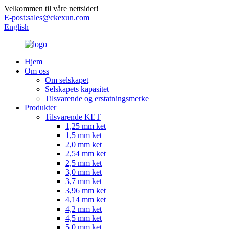
Velkommen til våre nettsider!
E-post:
sales@ckexun.com
English
Hjem
Om oss
Om selskapet
Selskapets kapasitet
Tilsvarende og erstatningsmerke
Produkter
Tilsvarende KET
1,25 mm ket
1,5 mm ket
2,0 mm ket
2,54 mm ket
2,5 mm ket
3,0 mm ket
3,7 mm ket
3,96 mm ket
4,14 mm ket
4,2 mm ket
4,5 mm ket
5,0 mm ket