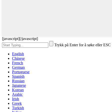
[javascript]
[/javascript]
Trykk på Enter for å søke eller ESC 
English
Chinese
French
German
Portuguese
Spanish
Russian
Japanese
Korean
Arabic
Irish
Greek
Turkish