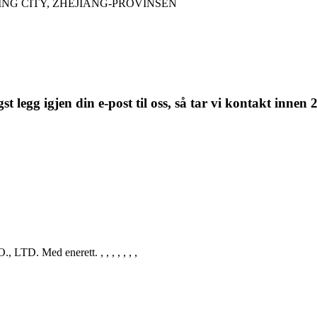
NG CITY, ZHEJIANG-PROVINSEN
t legg igjen din e-post til oss, så tar vi kontakt innen 2
 LTD. Med enerett.
, , , , , , ,