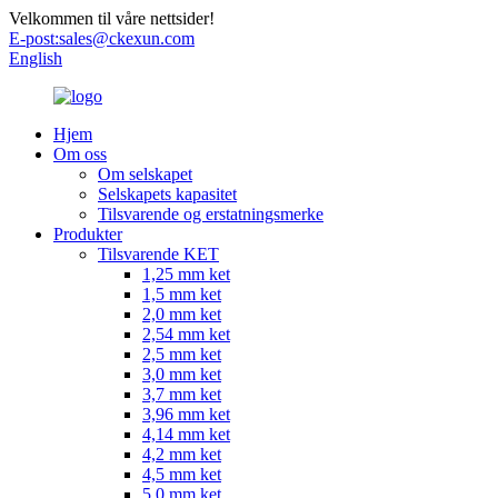
Velkommen til våre nettsider!
E-post:
sales@ckexun.com
English
Hjem
Om oss
Om selskapet
Selskapets kapasitet
Tilsvarende og erstatningsmerke
Produkter
Tilsvarende KET
1,25 mm ket
1,5 mm ket
2,0 mm ket
2,54 mm ket
2,5 mm ket
3,0 mm ket
3,7 mm ket
3,96 mm ket
4,14 mm ket
4,2 mm ket
4,5 mm ket
5,0 mm ket