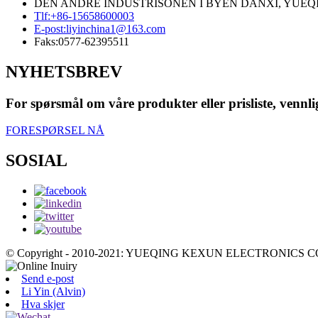
DEN ANDRE INDUSTRISONEN I BYEN DANXI, YUEQI
Tlf:
+86-15658600003
E-post:
liyinchina1@163.com
Faks:
0577-62395511
NYHETSBREV
For spørsmål om våre produkter eller prisliste, vennligs
FORESPØRSEL NÅ
SOSIAL
© Copyright - 2010-2021: YUEQING KEXUN ELECTRONICS CO.,
Send e-post
Li Yin (Alvin)
Hva skjer