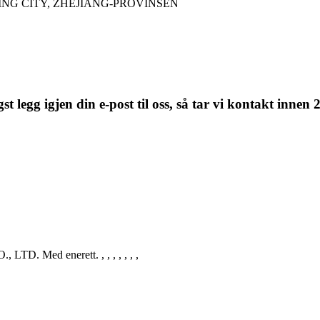
NG CITY, ZHEJIANG-PROVINSEN
t legg igjen din e-post til oss, så tar vi kontakt innen 2
 LTD. Med enerett.
, , , , , , ,