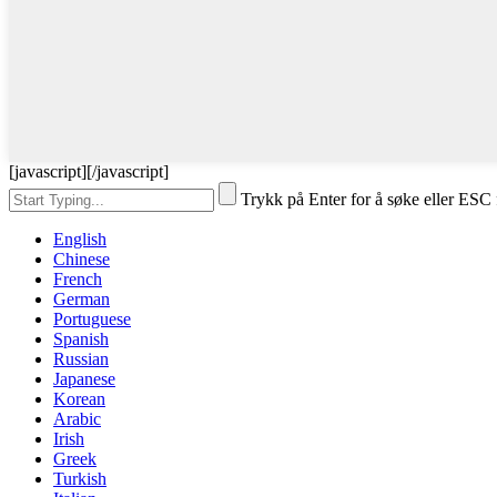
[javascript]
[/javascript]
Trykk på Enter for å søke eller ESC 
English
Chinese
French
German
Portuguese
Spanish
Russian
Japanese
Korean
Arabic
Irish
Greek
Turkish