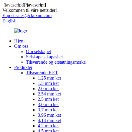
[javascript]
[/javascript]
Velkommen til våre nettsider!
E-post:
sales@ckexun.com
English
Hjem
Om oss
Om selskapet
Selskapets kapasitet
Tilsvarende og erstatningsmerke
Produkter
Tilsvarende KET
1,25 mm ket
1,5 mm ket
2,0 mm ket
2,54 mm ket
2,5 mm ket
3,0 mm ket
3,7 mm ket
3,96 mm ket
4,14 mm ket
4,2 mm ket
4,5 mm ket