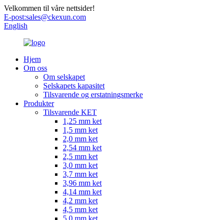
Velkommen til våre nettsider!
E-post:
sales@ckexun.com
English
Hjem
Om oss
Om selskapet
Selskapets kapasitet
Tilsvarende og erstatningsmerke
Produkter
Tilsvarende KET
1,25 mm ket
1,5 mm ket
2,0 mm ket
2,54 mm ket
2,5 mm ket
3,0 mm ket
3,7 mm ket
3,96 mm ket
4,14 mm ket
4,2 mm ket
4,5 mm ket
5,0 mm ket