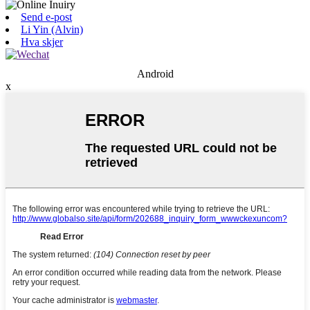
Send e-post
Li Yin (Alvin)
Hva skjer
Android
x