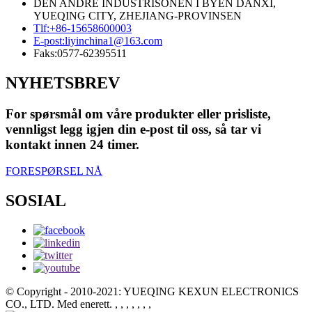
DEN ANDRE INDUSTRISONEN I BYEN DANXI,
YUEQING CITY, ZHEJIANG-PROVINSEN
Tlf:
+86-15658600003
E-post:
liyinchina1@163.com
Faks:
0577-62395511
NYHETSBREV
For spørsmål om våre produkter eller prisliste,
vennligst legg igjen din e-post til oss, så tar vi
kontakt innen 24 timer.
FORESPØRSEL NÅ
SOSIAL
© Copyright - 2010-2021: YUEQING KEXUN ELECTRONICS
CO., LTD. Med enerett.
, , , , , , ,