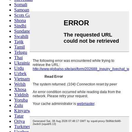
Somali
Samoan
Scots Gaelic
Shona
Sindhi
Sundanese
Swahili
Tajik
Tamil
Telugu
Thai
Ukrainian
Urdu
Uzbek
Vietnamese
Welsh
Xhosa
Yiddish
Yoruba
Zulu
Kinyarwanda
Tatar
Oriya
Turkmen
Uyghur