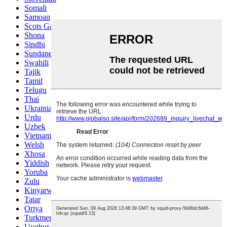
Somali
Samoan
Scots Gaelic
Shona
Sindhi
Sundanese
Swahili
Tajik
Tamil
Telugu
Thai
Ukrainian
Urdu
Uzbek
Vietnamese
Welsh
Xhosa
Yiddish
Yoruba
Zulu
Kinyarwanda
Tatar
Oriya
Turkmen
Uyghur