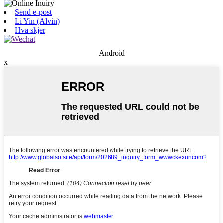
Send e-post
Li Yin (Alvin)
Hva skjer
Android
x