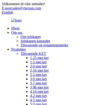
Velkommen til våre nettsider!
E-post:
sales@ckexun.com
English
Hjem
Om oss
Om selskapet
Selskapets kapasitet
Tilsvarende og erstatningsmerke
Produkter
Tilsvarende KET
1,25 mm ket
1,5 mm ket
2,0 mm ket
2,54 mm ket
2,5 mm ket
3,0 mm ket
3,7 mm ket
3,96 mm ket
4,14 mm ket
4,2 mm ket
4,5 mm ket
5,0 mm ket