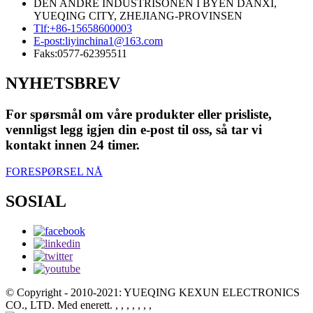
DEN ANDRE INDUSTRISONEN I BYEN DANXI,
YUEQING CITY, ZHEJIANG-PROVINSEN
Tlf:
+86-15658600003
E-post:
liyinchina1@163.com
Faks:
0577-62395511
NYHETSBREV
For spørsmål om våre produkter eller prisliste,
vennligst legg igjen din e-post til oss, så tar vi
kontakt innen 24 timer.
FORESPØRSEL NÅ
SOSIAL
© Copyright - 2010-2021: YUEQING KEXUN ELECTRONICS
CO., LTD. Med enerett.
, , , , , , ,