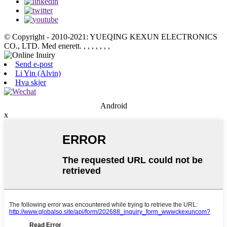
© Copyright - 2010-2021: YUEQING KEXUN ELECTRONICS
CO., LTD. Med enerett.
, , , , , , ,
Send e-post
Li Yin (Alvin)
Hva skjer
Android
x