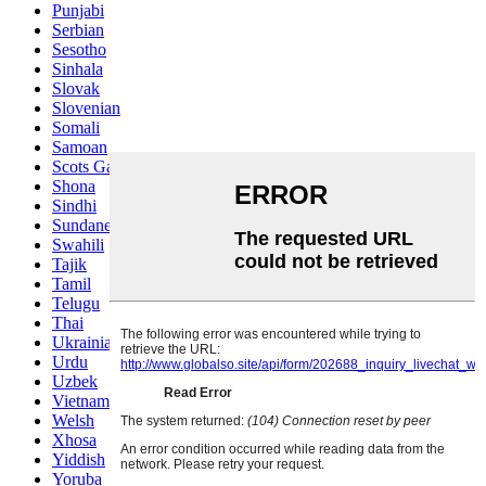
Punjabi
Serbian
Sesotho
Sinhala
Slovak
Slovenian
Somali
Samoan
Scots Gaelic
Shona
Sindhi
Sundanese
Swahili
Tajik
Tamil
Telugu
Thai
Ukrainian
Urdu
Uzbek
Vietnamese
Welsh
Xhosa
Yiddish
Yoruba