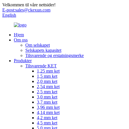
Velkommen til våre nettsider!
E-post:
sales@ckexun.com
English
Hjem
Om oss
Om selskapet
Selskapets kapasitet
Tilsvarende og erstatningsmerke
Produkter
Tilsvarende KET
1,25 mm ket
1,5 mm ket
2,0 mm ket
2,54 mm ket
2,5 mm ket
3,0 mm ket
3,7 mm ket
3,96 mm ket
4,14 mm ket
4,2 mm ket
4,5 mm ket
5,0 mm ket