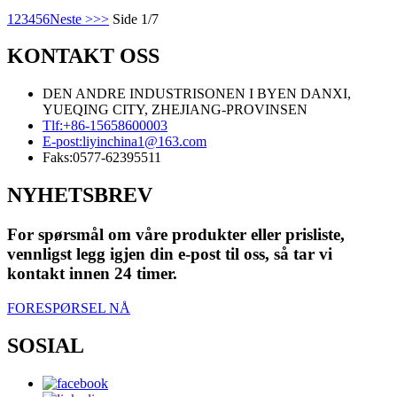
1
2
3
4
5
6
Neste >
>>
Side 1/7
KONTAKT OSS
DEN ANDRE INDUSTRISONEN I BYEN DANXI,
YUEQING CITY, ZHEJIANG-PROVINSEN
Tlf:
+86-15658600003
E-post:
liyinchina1@163.com
Faks:
0577-62395511
NYHETSBREV
For spørsmål om våre produkter eller prisliste,
vennligst legg igjen din e-post til oss, så tar vi
kontakt innen 24 timer.
FORESPØRSEL NÅ
SOSIAL