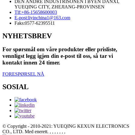
DEN ANDRE INDUSTRISONEN I BYEN DANXI,
YUEQING CITY, ZHEJIANG-PROVINSEN
Tlf:
+86-15658600003
E-post:
liyinchina1@163.com
Faks:
0577-62395511
NYHETSBREV
For spørsmål om våre produkter eller prisliste,
vennligst legg igjen din e-post til oss, så tar vi
kontakt innen 24 timer.
FORESPØRSEL NÅ
SOSIAL
© Copyright - 2010-2021: YUEQING KEXUN ELECTRONICS
CO., LTD. Med enerett.
, , , , , , ,