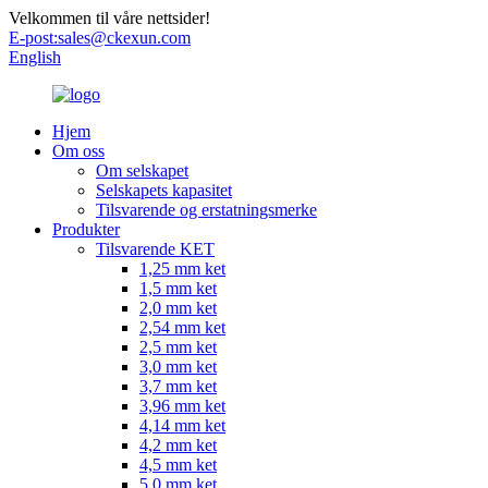
Velkommen til våre nettsider!
E-post:
sales@ckexun.com
English
Hjem
Om oss
Om selskapet
Selskapets kapasitet
Tilsvarende og erstatningsmerke
Produkter
Tilsvarende KET
1,25 mm ket
1,5 mm ket
2,0 mm ket
2,54 mm ket
2,5 mm ket
3,0 mm ket
3,7 mm ket
3,96 mm ket
4,14 mm ket
4,2 mm ket
4,5 mm ket
5,0 mm ket