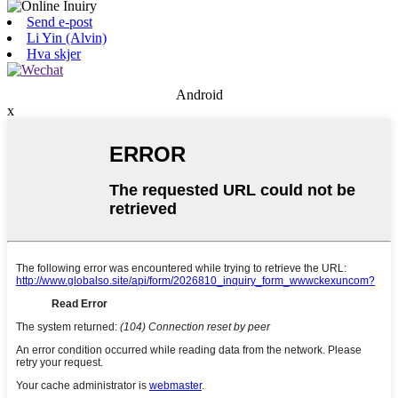
Send e-post
Li Yin (Alvin)
Hva skjer
Android
x