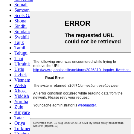
Somali
Samoan
Scots Gaelic
Shona
Sindhi
Sundanese
Swahili
Tajik
Tamil
Telugu
Thai
Ukrainian
Urdu
Uzbek
Vietnamese
Welsh
Xhosa
Yiddish
Yoruba
Zulu
Kinyarwanda
Tatar
Oriya
Turkmen
Uyghur