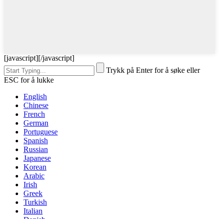
[javascript]
[/javascript]
Trykk på Enter for å søke eller
ESC for å lukke
English
Chinese
French
German
Portuguese
Spanish
Russian
Japanese
Korean
Arabic
Irish
Greek
Turkish
Italian