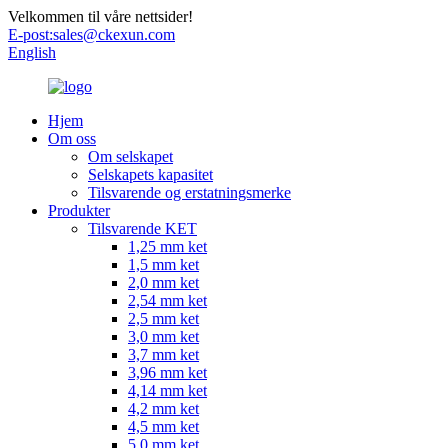
Velkommen til våre nettsider!
E-post:
sales@ckexun.com
English
Hjem
Om oss
Om selskapet
Selskapets kapasitet
Tilsvarende og erstatningsmerke
Produkter
Tilsvarende KET
1,25 mm ket
1,5 mm ket
2,0 mm ket
2,54 mm ket
2,5 mm ket
3,0 mm ket
3,7 mm ket
3,96 mm ket
4,14 mm ket
4,2 mm ket
4,5 mm ket
5,0 mm ket