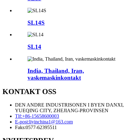
SL14S
SL14
India, Thailand, Iran,
vaskemaskinkontakt
KONTAKT OSS
DEN ANDRE INDUSTRISONEN I BYEN DANXI,
YUEQING CITY, ZHEJIANG-PROVINSEN
Tlf:
+86-15658600003
E-post:
liyinchina1@163.com
Faks:
0577-62395511