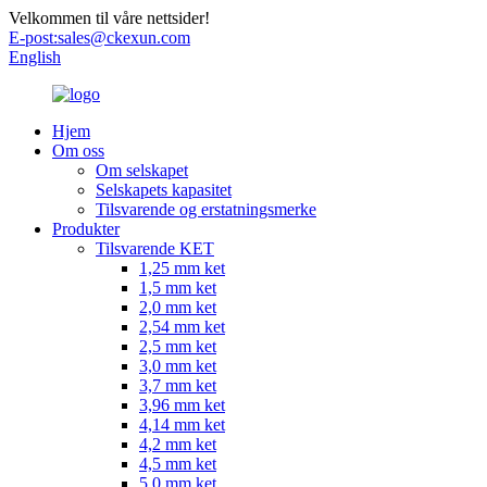
Velkommen til våre nettsider!
E-post:
sales@ckexun.com
English
Hjem
Om oss
Om selskapet
Selskapets kapasitet
Tilsvarende og erstatningsmerke
Produkter
Tilsvarende KET
1,25 mm ket
1,5 mm ket
2,0 mm ket
2,54 mm ket
2,5 mm ket
3,0 mm ket
3,7 mm ket
3,96 mm ket
4,14 mm ket
4,2 mm ket
4,5 mm ket
5,0 mm ket