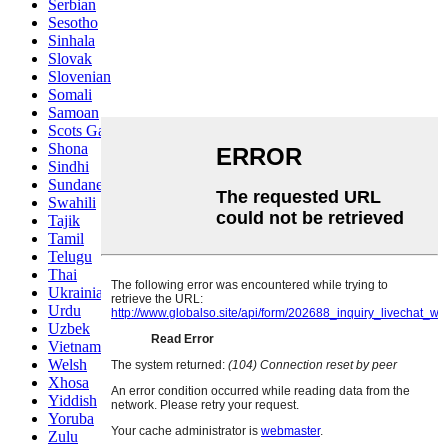
Serbian
Sesotho
Sinhala
Slovak
Slovenian
Somali
Samoan
Scots Gaelic
Shona
Sindhi
Sundanese
Swahili
Tajik
Tamil
Telugu
Thai
Ukrainian
Urdu
Uzbek
Vietnamese
Welsh
Xhosa
Yiddish
Yoruba
Zulu