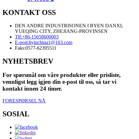
KONTAKT OSS
DEN ANDRE INDUSTRISONEN I BYEN DANXI,
YUEQING CITY, ZHEJIANG-PROVINSEN
Tlf:
+86-15658600003
E-post:
liyinchina1@163.com
Faks:
0577-62395511
NYHETSBREV
For spørsmål om våre produkter eller prisliste,
vennligst legg igjen din e-post til oss, så tar vi
kontakt innen 24 timer.
FORESPØRSEL NÅ
SOSIAL