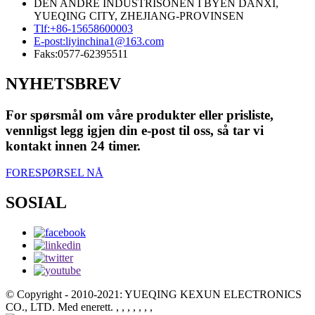
DEN ANDRE INDUSTRISONEN I BYEN DANXI,
YUEQING CITY, ZHEJIANG-PROVINSEN
Tlf:
+86-15658600003
E-post:
liyinchina1@163.com
Faks:
0577-62395511
NYHETSBREV
For spørsmål om våre produkter eller prisliste,
vennligst legg igjen din e-post til oss, så tar vi
kontakt innen 24 timer.
FORESPØRSEL NÅ
SOSIAL
© Copyright - 2010-2021: YUEQING KEXUN ELECTRONICS
CO., LTD. Med enerett.
, , , , , , ,