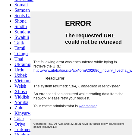
Somali
Samoan
Scots Gaelic
Shona
Sindhi
Sundanese
Swahili
Tajik
Tamil
Telugu
Thai
Ukrainian
Urdu
Uzbek
Vietnamese
Welsh
Xhosa
Yiddish
Yoruba
Zulu
Kinyarwanda
Tatar
Oriya
Turkmen
Uyghur