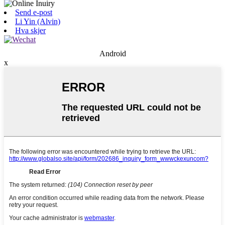
Send e-post
Li Yin (Alvin)
Hva skjer
Android
x