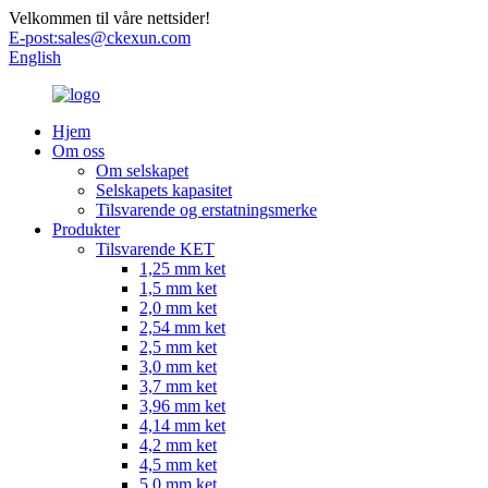
Velkommen til våre nettsider!
E-post:
sales@ckexun.com
English
Hjem
Om oss
Om selskapet
Selskapets kapasitet
Tilsvarende og erstatningsmerke
Produkter
Tilsvarende KET
1,25 mm ket
1,5 mm ket
2,0 mm ket
2,54 mm ket
2,5 mm ket
3,0 mm ket
3,7 mm ket
3,96 mm ket
4,14 mm ket
4,2 mm ket
4,5 mm ket
5,0 mm ket