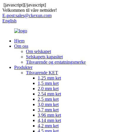
[javascript]
[/javascript]
Velkommen til våre nettsider!
E-post:
sales@ckexun.com
English
Hjem
Om oss
Om selskapet
Selskapets kapasitet
Tilsvarende og erstatningsmerke
Produkter
Tilsvarende KET
1,25 mm ket
1,5 mm ket
2,0 mm ket
2,54 mm ket
2,5 mm ket
3,0 mm ket
3,7 mm ket
3,96 mm ket
4,14 mm ket
4,2 mm ket
4,5 mm ket