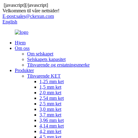
[javascript]
[/javascript]
Velkommen til våre nettsider!
E-post:
sales@ckexun.com
English
Hjem
Om oss
Om selskapet
Selskapets kapasitet
Tilsvarende og erstatningsmerke
Produkter
Tilsvarende KET
1,25 mm ket
1,5 mm ket
2,0 mm ket
2,54 mm ket
2,5 mm ket
3,0 mm ket
3,7 mm ket
3,96 mm ket
4,14 mm ket
4,2 mm ket
4,5 mm ket